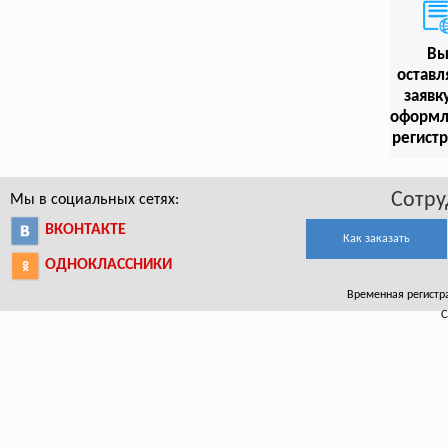
В
оставл
заявк
оформл
регист
Сотру
Мы в социальных сетях:
ВКОНТАКТЕ
Как заказать
ОДНОКЛАССНИКИ
Временная регистрац
С