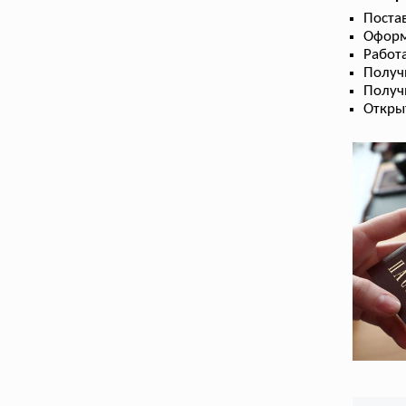
Поста
Оформ
Работа
Получ
Получ
Откры