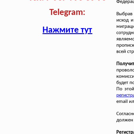
Федерац
Telegram:
Выбрав
исход 
мигра
Нажмите тут
сотруд
являем
прописк
всей ст
Получи
проволо
комисси
будет п
По этой
регистр
email и
Согласн
должен 
Регистр