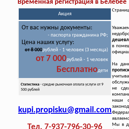
Временная регистрация в Белебее
Страниц
Акция
От вас нужны документы:
Уважае
недобр
- паспорта гражданина РФ;
дешевле
Цена наших услугу:
в помещ
от 8 000
рублей - 1 человек (3 месяца)
официал
от 7 000
рублей - 1 человек
На дан
Бесплатно
пропис
дети
учитыв
обслужи
Статистика
- средне рыночная оплата
услуги от 9
не сде
500 рублей
компани
наши с
законод
kupi.propisku@gmail.com
Федера
являемс
Мы в д
Тел. 7-937-796-30-96